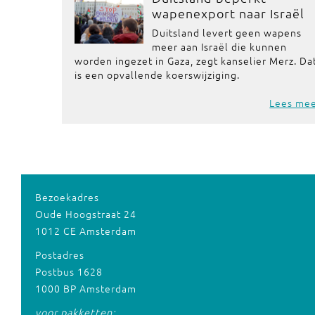
wapenexport naar Israël
Duitsland levert geen wapens
meer aan Israël die kunnen
worden ingezet in Gaza, zegt kanselier Merz. Da
is een opvallende koerswijziging.
Lees me
Bezoekadres
Oude Hoogstraat 24
1012 CE Amsterdam
Postadres
Postbus 1628
1000 BP Amsterdam
voor pakketten: