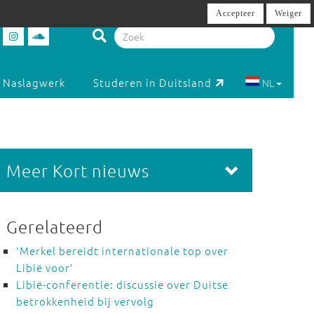
Accepteer
Weiger
Naslagwerk
Studeren in Duitsland
NL
Meer Kort nieuws
Gerelateerd
'Merkel bereidt internationale top over
Libië voor'
Libië-conferentie: discussie over Duitse
betrokkenheid bij vervolg