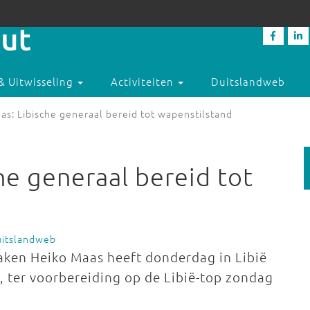
& Uitwisseling
Activiteiten
Duitslandweb
as: Libische generaal bereid tot wapenstilstand
he generaal bereid tot
uitslandweb
aken Heiko Maas heeft donderdag in Libië
, ter voorbereiding op de Libië-top zondag