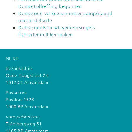
Duitse tolheffing begonnen
Duitse oud-verkeersminister aangeklaagd
om tol-debacle
Duitse minister wil verkeersregels
fietsvriendelijker maken
NL
DE
Bezoekadres
Oude Hoogstraat 24
1012 CE Amsterdam
Postadres
Postbus 1628
1000 BP Amsterdam
voor pakketten:
Tafelbergweg 51
1105 BD Amsterdam