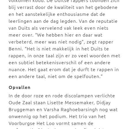
volkomen koud. De Duitse rappers toonden zich
blij verrast door de kwaliteit van het gebodene
en het aanstekelijke enthousiasme dat de
leerlingen aan de dag legden. Van de reputatie
van Duits als vervelend vak leek even niets
meer over. “We hebben hier en daar wat
verbeterd, meer was niet nodig”, zegt rapper
Benni. “Het is niet makkelijk in het Duits te
rappen, in onze taal zijn er zo veel woorden met
een subtiel betekenisverschil of een andere
nuance. Het gaat erom dat je durft te rappen in
een andere taal, niet om de spelfouten.”
Opvallen
In de door roze en rode discolampen verlichte
Oude Zaal staan Lisette Messemaker, Didjay
Bruggeman en Varsha Raghoebarsingh nog wat
onwennig op het podium. Het trio van het
Voorburgse Het Loo vormt samen de