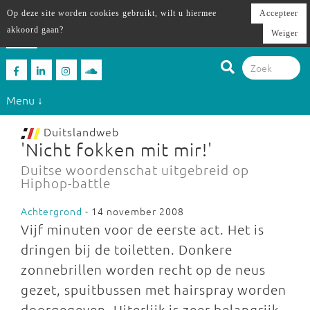
Op deze site worden cookies gebruikt, wilt u hiermee
Accepteer
akkoord gaan?
Weiger
Menu ↓
Duitslandweb
'Nicht fokken mit mir!'
Duitse woordenschat uitgebreid op
Hiphop-battle
Achtergrond
- 14 november 2008
Vijf minuten voor de eerste act. Het is
dringen bij de toiletten. Donkere
zonnebrillen worden recht op de neus
gezet, spuitbussen met hairspray worden
doorgegeven. Uiterlijk is zeer belangrijk