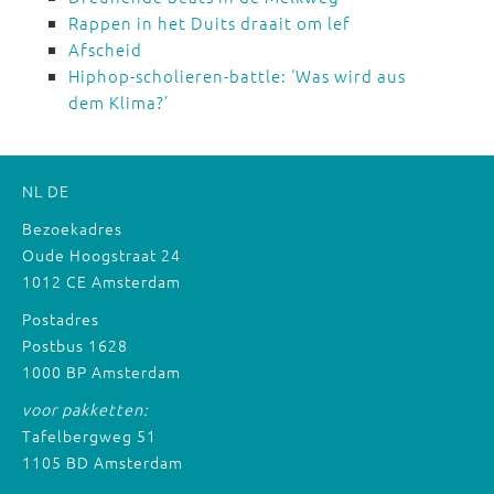
Rappen in het Duits draait om lef
Afscheid
Hiphop-scholieren-battle: ‘Was wird aus
dem Klima?’
NL
DE
Bezoekadres
Oude Hoogstraat 24
1012 CE Amsterdam
Postadres
Postbus 1628
1000 BP Amsterdam
voor pakketten:
Tafelbergweg 51
1105 BD Amsterdam