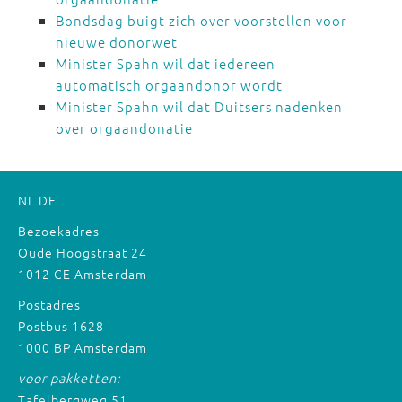
Bondsdag buigt zich over voorstellen voor
nieuwe donorwet
Minister Spahn wil dat iedereen
automatisch orgaandonor wordt
Minister Spahn wil dat Duitsers nadenken
over orgaandonatie
NL
DE
Bezoekadres
Oude Hoogstraat 24
1012 CE Amsterdam
Postadres
Postbus 1628
1000 BP Amsterdam
voor pakketten:
Tafelbergweg 51