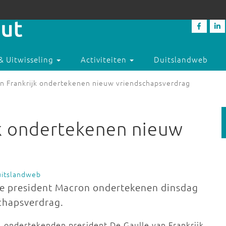
& Uitwisseling
Activiteiten
Duitslandweb
en Frankrijk ondertekenen nieuw vriendschapsverdrag
jk ondertekenen nieuw
uitslandweb
nse president Macron ondertekenen dinsdag
chapsverdrag.
, ondertekenden president De Gaulle van Frankrijk