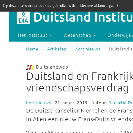
Op deze site worden cookies gebruikt, wilt u hiermee akkoord gaan?
Het instituut
Wetenschap
Onderwijs 
Home
Artikelen
Kort nieuws
Duitsland 
Duitslandweb
Duitsland en Frankri
vriendschapsverdrag
Kort nieuws
- 22 januari 2019 - Auteur:
Redactie D
De Duitse kanselier Merkel en de Fra
in Aken een nieuw Frans-Duits vriends
Vandaag 56 jaar geleden, op 22 januari 1963