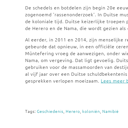
De schedels en botdelen zijn begin 20e eeuw
zogenoemd 'rassenonderzoek'. In Duitse mus
de koloniale tijd. Duitse keizerlijke troep
de Herero en de Nama, die wordt gezien als
Al eerder, in 2011 en 2014, zijn menselijk
gebeurde dat opnieuw, in een officiële cere
Müntefering vroeg de aanwezigen, onder wi
Nama, om vergeving. Dat ligt gevoelig. Dui
gebruiken voor de massamoorden van destij
al vijf jaar over een Duitse schuldbekenten
gesprekken verlopen moeizaam.
Lees meer b
Tags:
Geschiedenis
,
Herero
,
koloniën
,
Namibië