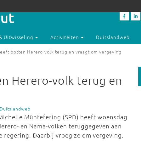
& Uitwisseling
Activiteiten
Duitslandweb
geeft botten Herero-volk terug en vraagt om vergeving
en Herero-volk terug en
 Duitslandweb
 Michelle Müntefering (SPD) heeft woensdag
 Herero- en Nama-volken teruggegeven aan
 regering. Daarbij vroeg ze om vergeving.