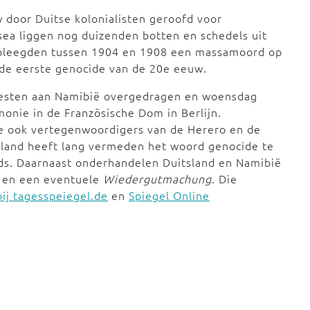
 door Duitse kolonialisten geroofd voor
ea liggen nog duizenden botten en schedels uit
en pleegden tussen 1904 en 1908 een massamoord op
 de eerste genocide van de 20e eeuw.
e resten aan Namibië overgedragen en woensdag
monie in de Französische Dom in Berlijn.
e ook vertegenwoordigers van de Herero en de
tsland heeft lang vermeden het woord genocide te
ds. Daarnaast onderhandelen Duitsland en Namibië
is en een eventuele
Wiedergutmachung
. Die
ij tagesspeiegel.de
en
Spiegel Online