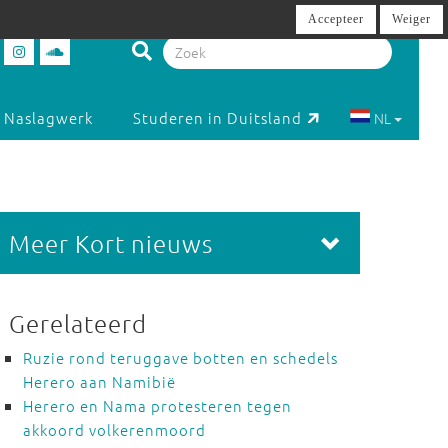
Accepteer
Weiger
Naslagwerk
Studeren in Duitsland
NL
Meer Kort nieuws
Gerelateerd
Ruzie rond teruggave botten en schedels
Herero aan Namibië
Herero en Nama protesteren tegen
akkoord volkerenmoord