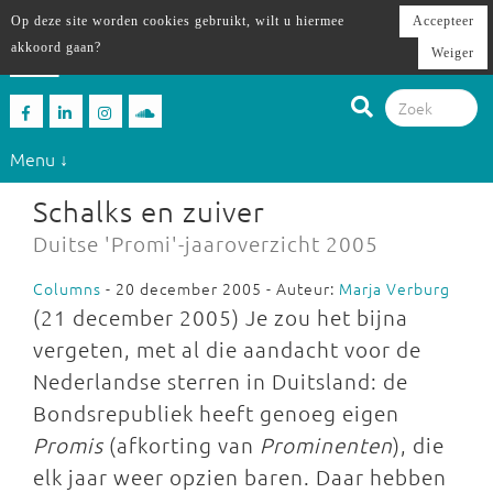
Op deze site worden cookies gebruikt, wilt u hiermee
Accepteer
akkoord gaan?
Weiger
Menu ↓
Schalks en zuiver
Duitse 'Promi'-jaaroverzicht 2005
Columns
- 20 december 2005 - Auteur:
Marja Verburg
(21 december 2005) Je zou het bijna
vergeten, met al die aandacht voor de
Nederlandse sterren in Duitsland: de
Bondsrepubliek heeft genoeg eigen
Promis
(afkorting van
Prominenten
), die
elk jaar weer opzien baren. Daar hebben