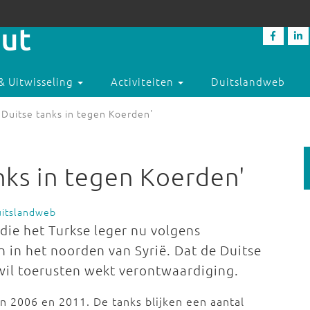
& Uitwisseling
Activiteiten
Duitslandweb
t Duitse tanks in tegen Koerden'
anks in tegen Koerden'
uitslandweb
 die het Turkse leger nu volgens
 in het noorden van Syrië. Dat de Duitse
 wil toerusten wekt verontwaardiging.
n 2006 en 2011. De tanks blijken een aantal