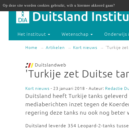
Op deze site worden cookies gebruikt, wilt u hiermee akkoord gaan?
Het instituut
Wetenschap
Onderwijs 
Home
Artikelen
Kort nieuws
'Turkije ze
Duitslandweb
'Turkije zet Duitse t
Kort nieuws
- 23 januari 2018 - Auteur:
Redactie D
Duitsland heeft Turkije tanks geleverd
mediaberichten inzet tegen de Koerden
regering deze tanks nu ook nog beter
Duitsland leverde 354 Leopard-2-tanks tusse