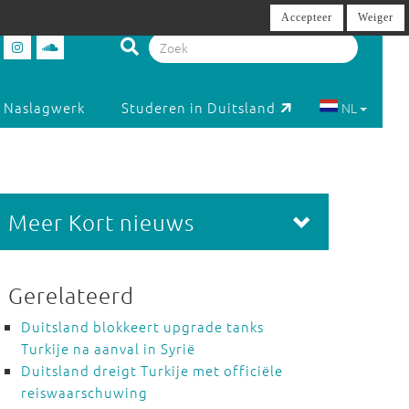
Accepteer
Weiger
Naslagwerk
Studeren in Duitsland
NL
Meer Kort nieuws
Gerelateerd
Duitsland blokkeert upgrade tanks
Turkije na aanval in Syrië
Duitsland dreigt Turkije met officiële
reiswaarschuwing