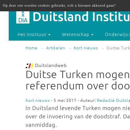
Op deze site worden cookies gebruikt, wilt u hiermee akkoord gaan?
Het instituut
Wetenschap
Onderwijs 
Home
Artikelen
Kort nieuws
Duitse Tur
Duitslandweb
Duitse Turken mogen
referendum over doo
Kort nieuws
- 5 mei 2017 - Auteur:
Redactie Duits
In Duitsland levende Turken mogen ni
over de invoering van de doodstraf. D
vanmiddag.