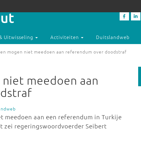
& Uitwisseling
Activiteiten
Duitslandweb
ken mogen niet meedoen aan referendum over doodstraf
 niet meedoen aan
dstraf
landweb
et meedoen aan een referendum in Turkije
at zei regeringswoordvoerder Seibert