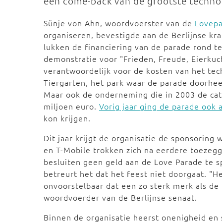
een come-back van de grootste techno
Sünje von Ahn, woordvoerster van de
Lovep
organiseren, bevestigde aan de Berlijnse kr
lukken de financiering van de parade rond te
demonstratie voor "Frieden, Freude, Eierkuc
verantwoordelijk voor de kosten van het tec
Tiergarten, het park waar de parade doorhee
Maar ook de onderneming die in 2003 de cate
miljoen euro.
Vorig jaar ging de parade ook a
kon krijgen.
Dit jaar krijgt de organisatie de sponsorin
en T-Mobile trokken zich na eerdere toezeg
besluiten geen geld aan de Love Parade te s
betreurt het dat het feest niet doorgaat. "He
onvoorstelbaar dat een zo sterk merk als de
woordvoerder van de Berlijnse senaat.
Binnen de organisatie heerst onenigheid en