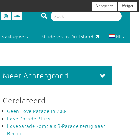
Accepteer
Weiger
Naslagwerk
Studeren in Duitsland
NL
Meer Achtergrond
Gerelateerd
Geen Love Parade in 2004
Love Parade Blues
Loveparade komt als B-Parade terug naar
Berlijn