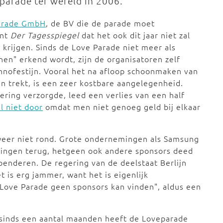
parade ter wereld in 2006.
arade GmbH
, de BV die de parade moet
ant
Der Tagesspiegel
dat het ook dit jaar niet zal
 krijgen. Sinds de Love Parade niet meer als
hen" erkend wordt, zijn de organisatoren zelf
hnofestijn. Vooral het na afloop schoonmaken van
n trekt, is een zeer kostbare aangelegenheid.
ring verzorgde, leed een verlies van een half
l niet door
omdat men niet genoeg geld bij elkaar
g weer niet rond. Grote ondernemingen als Samsung
gingen terug, hetgeen ook andere sponsors deed
penderen. De regering van de deelstaat Berlijn
t is erg jammer, want het is eigenlijk
 Love Parade geen sponsors kan vinden", aldus een
 sinds een aantal maanden heeft de Loveparade