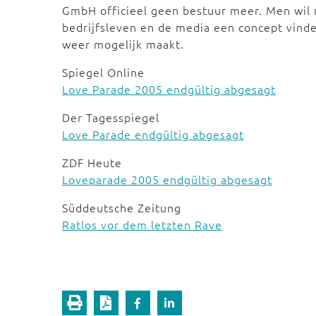
GmbH officieel geen bestuur meer. Men wil 
bedrijfsleven en de media een concept vinde
weer mogelijk maakt.
Spiegel Online
Love Parade 2005 endgültig abgesagt
Der Tagesspiegel
Love Parade endgültig abgesagt
ZDF Heute
Loveparade 2005 endgültig abgesagt
Süddeutsche Zeitung
Ratlos vor dem letzten Rave