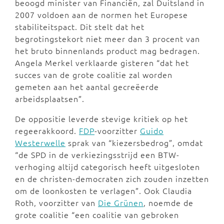
beoogd minister van Financiën, zal Duitsland in
2007 voldoen aan de normen het Europese
stabiliteitspact. Dit stelt dat het
begrotingstekort niet meer dan 3 procent van
het bruto binnenlands product mag bedragen.
Angela Merkel verklaarde gisteren “dat het
succes van de grote coalitie zal worden
gemeten aan het aantal gecreëerde
arbeidsplaatsen”.
De oppositie leverde stevige kritiek op het
regeerakkoord.
FDP
-voorzitter
Guido
Westerwelle
sprak van “kiezersbedrog”, omdat
“de SPD in de verkiezingsstrijd een BTW-
verhoging altijd categorisch heeft uitgesloten
en de christen-democraten zich zouden inzetten
om de loonkosten te verlagen”. Ook Claudia
Roth, voorzitter van
Die Grünen
, noemde de
grote coalitie “een coalitie van gebroken