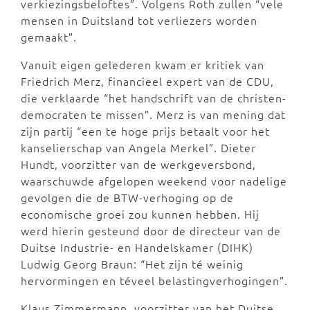
verkiezingsbeloftes”. Volgens Roth zullen “vele
mensen in Duitsland tot verliezers worden
gemaakt”.
Vanuit eigen gelederen kwam er kritiek van
Friedrich Merz, financieel expert van de CDU,
die verklaarde “het handschrift van de christen-
democraten te missen”. Merz is van mening dat
zijn partij “een te hoge prijs betaalt voor het
kanselierschap van Angela Merkel”. Dieter
Hundt, voorzitter van de werkgeversbond,
waarschuwde afgelopen weekend voor nadelige
gevolgen die de BTW-verhoging op de
economische groei zou kunnen hebben. Hij
werd hierin gesteund door de directeur van de
Duitse Industrie- en Handelskamer (DIHK)
Ludwig Georg Braun: “Het zijn té weinig
hervormingen en téveel belastingverhogingen”.
Klaus Zimmermann, voorzitter van het Duitse