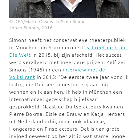
© DPA/Malte Ossowski-Sven Simon
Johan Simons, 2016.
Simons heeft het conservatieve theaterpubliek
in München ‘im Sturm erobert’
schreef de krant
Die Welt
in 2015, bij zijn afscheid. Het succes
werd verzilverd met meerdere prijzen. Zelf zei
Simons (1946) in een
interview met de
Volkskrant
in 2015: “De eerste twee jaar vond ik
lastig, die Duitsers moesten erg aan mij
wennen en ik aan hen. Ik heb in München een
internationaal gezelschap bij elkaar
gesprokkeld. Naast de Duitse acteurs kwamen
Pierre Bokma, Elsie de Brauw en Katja Herbers
uit Nederland erbij, maar ook Vlaamse,
Hongaarse en Finse acteurs. Dat is van grote
invloed geweest op het altijd wat starre, logge