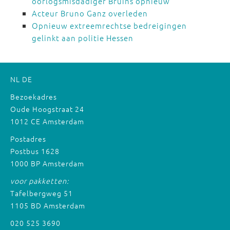
oorlogsmisdadiger Bruins opnieuw
Acteur Bruno Ganz overleden
Opnieuw extreemrechtse bedreigingen
gelinkt aan politie Hessen
NL
DE
Bezoekadres
Oude Hoogstraat 24
1012 CE Amsterdam
Postadres
Postbus 1628
1000 BP Amsterdam
voor pakketten:
Tafelbergweg 51
1105 BD Amsterdam
020 525 3690