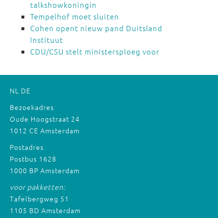
talkshowkoningin
Tempelhof moet sluiten
Cohen opent nieuw pand Duitsland
Instituut
CDU/CSU stelt ministersploeg voor
NL
DE
Bezoekadres
Oude Hoogstraat 24
1012 CE Amsterdam
Postadres
Postbus 1628
1000 BP Amsterdam
voor pakketten:
Tafelbergweg 51
1105 BD Amsterdam