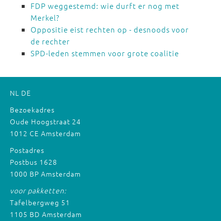
FDP weggestemd: wie durft er nog met
Merkel?
Oppositie eist rechten op - desnoods voor
de rechter
SPD-leden stemmen voor grote coalitie
NL
DE
Bezoekadres
Oude Hoogstraat 24
1012 CE Amsterdam
Postadres
Postbus 1628
1000 BP Amsterdam
voor pakketten:
Tafelbergweg 51
1105 BD Amsterdam