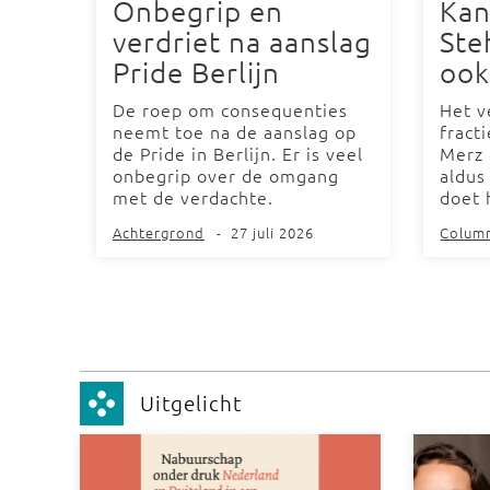
Onbegrip en
Kan
verdriet na aanslag
Ste
Pride Berlijn
ook
De roep om consequenties
Het v
neemt toe na de aanslag op
fract
de Pride in Berlijn. Er is veel
Merz 
onbegrip over de omgang
aldus
met de verdachte.
doet 
Achtergrond
-
27 juli 2026
Colum
Uitgelicht