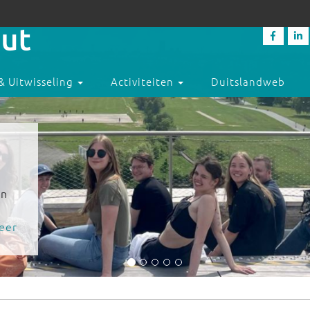
& Uitwisseling
Activiteiten
Duitslandweb
en
eer