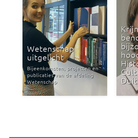
Krij
ben
bijz
Wetenschap
hoo
uitgelicht
Hist
Bijeenkomsten, projecten en
Cult
publicaties van de afdeling
Duit
Wetenschap