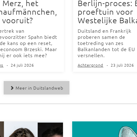
 Merz, het
Berlijn-proces: 
haufmännchen,
proeftuin voor
 vooruit?
Westelijke Balk
ertrek van
Duitsland en Frankrijk
ievoorzitter Spahn biedt
proberen samen de
de kans op een reset,
toetreding van zes
 econoom Brzeski. Maar
Balkanlanden tot de EU 
hij er ook iets mee?
versnellen.
ns
-
24 juli 2026
Achtergrond
-
23 juli 2026
Meer in Duitslandweb