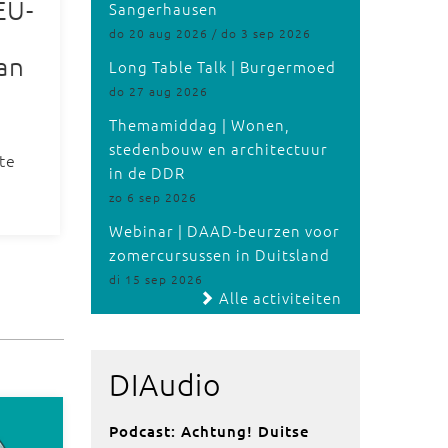
EU-
Sangerhausen
do 20 aug 2026 / do 3 sep 2026
an
Long Table Talk | Burgermoed
do 27 aug 2026
Themamiddag | Wonen,
stedenbouw en architectuur
te
in de DDR
zo 6 sep 2026
Webinar | DAAD-beurzen voor
zomercursussen in Duitsland
di 15 sep 2026
Alle activiteiten
DIAudio
Podcast: Achtung! Duitse