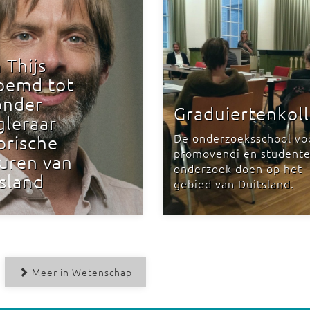
n Thijs
oemd tot
onder
Graduiertenkol
gleraar
De onderzoeksschool vo
orische
promovendi en studente
uren van
onderzoek doen op het
sland
gebied van Duitsland.
Meer in Wetenschap