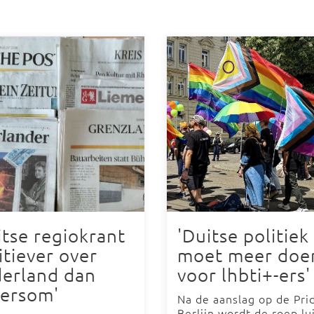
itse regiokrant
'Duitse politiek
itiever over
moet meer doe
erland dan
voor lhbti+-ers'
ersom'
Na de aanslag op de Pri
Berlijn wordt de roep lu