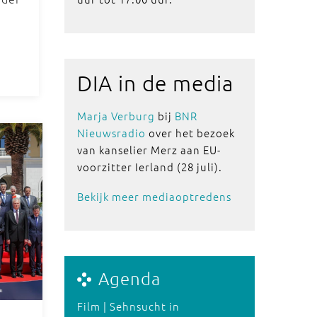
DIA in de media
Marja Verburg
bij
BNR
Nieuwsradio
over het bezoek
van kanselier Merz aan EU-
voorzitter Ierland (28 juli).
Bekijk meer mediaoptredens
Agenda
Film | Sehnsucht in