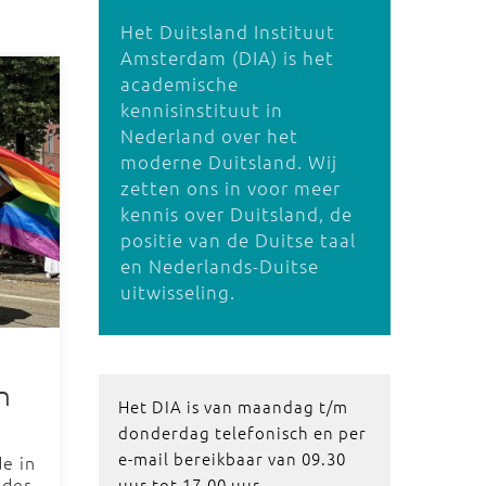
Het Duitsland Instituut
Amsterdam (DIA) is het
academische
kennisinstituut in
Nederland over het
moderne Duitsland. Wij
zetten ons in voor meer
kennis over Duitsland, de
positie van de Duitse taal
en Nederlands-Duitse
uitwisseling.
n
Het DIA is van maandag t/m
donderdag telefonisch en per
e-mail bereikbaar van 09.30
de in
ider
uur tot 17.00 uur.