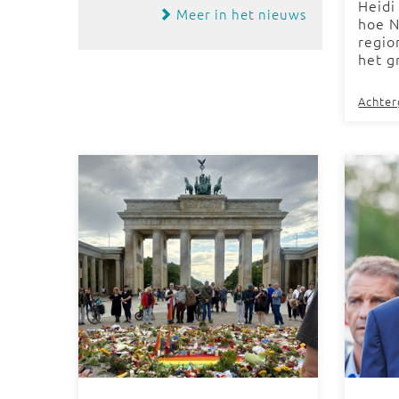
Heidi
Meer in het nieuws
hoe N
regio
het g
Achte