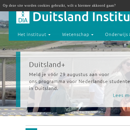
Op deze site worden cookies gebruikt, wilt u hiermee akkoord gaan?
Het instituut
Wetenschap
Onderwijs 
30 jaar in DIAloog
Tijdens ons lustrumjaar staan democratie 
dialoog centraal. Schuif aan!
Lees m