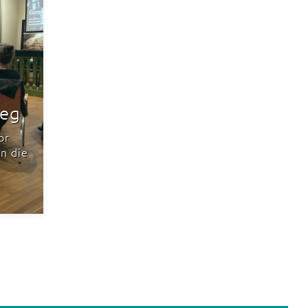
leg
or
n die