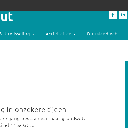
& Uitwisseling
Activiteiten
Duitslandweb
g in onzekere tijden
t 77-jarig bestaan van haar grondwet,
rtikel 115a GG…