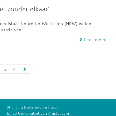
et zonder elkaar’
 deelstaat Noordrijn-Westfalen (NRW) willen
dustrie van…
Lees meer
3
4
Stichting Duitsland Instituut
bij de Universiteit van Amsterdam