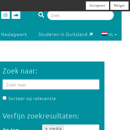
Accepteer
Weiger
Naslagwerk
Studeren in Duitsland
NL
Zoek naar:
Sorteer op relevantie
Verfijn zoekresultaten:
Op tag:
media
Op tag: