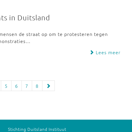
ts in Duitsland
 mensen de straat op om te protesteren tegen
emonstraties…
Lees meer
5
6
7
8
Stichting Duitsland Instituut