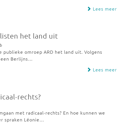
Lees meer
isten het land uit
eb
 publieke omroep ARD het land uit. Volgens
n een Berlijns…
Lees meer
caal-rechts?
mgaan met radicaal-rechts? En hoe kunnen we
er spraken Léonie…