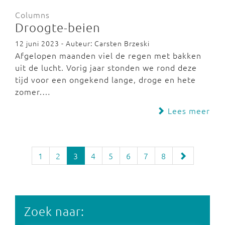
Columns
Droogte-beien
12 juni 2023 - Auteur: Carsten Brzeski
Afgelopen maanden viel de regen met bakken
uit de lucht. Vorig jaar stonden we rond deze
tijd voor een ongekend lange, droge en hete
zomer.…
Lees meer
1
2
3
4
5
6
7
8
Zoek naar: