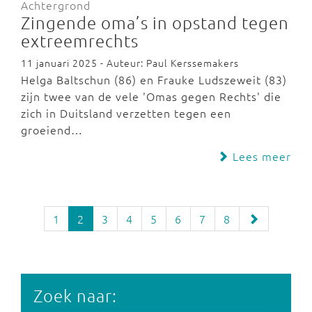
Achtergrond
Zingende oma’s in opstand tegen
extreemrechts
11 januari 2025 - Auteur: Paul Kerssemakers
Helga Baltschun (86) en Frauke Ludszeweit (83)
zijn twee van de vele 'Omas gegen Rechts' die
zich in Duitsland verzetten tegen een
groeiend…
Lees meer
1
2
3
4
5
6
7
8
Zoek naar: