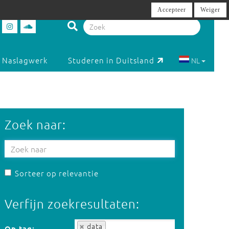
Accepteer
Weiger
Naslagwerk
Studeren in Duitsland
NL
Zoek naar:
Sorteer op relevantie
Verfijn zoekresultaten:
Op tag:
data
Op tag: