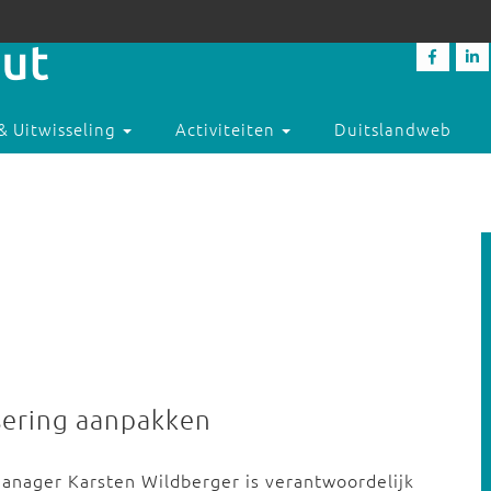
& Uitwisseling
Activiteiten
Duitslandweb
isering aanpakken
manager Karsten Wildberger is verantwoordelijk