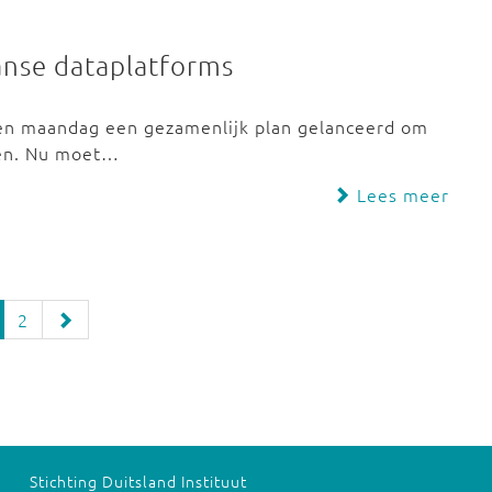
anse dataplatforms
ben maandag een gezamenlijk plan gelanceerd om
ken. Nu moet…
Lees meer
2
Stichting Duitsland Instituut