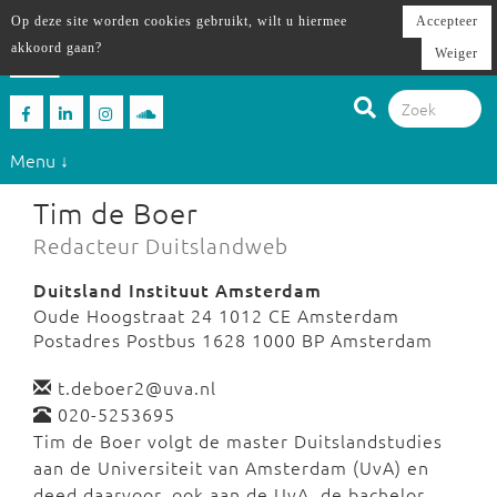
Op deze site worden cookies gebruikt, wilt u hiermee
Accepteer
akkoord gaan?
Weiger
Menu ↓
Tim de Boer
Redacteur Duitslandweb
Duitsland Instituut Amsterdam
Oude Hoogstraat 24 1012 CE Amsterdam
Postadres Postbus 1628 1000 BP Amsterdam
t.deboer2@uva.nl
020-5253695
Tim de Boer volgt de master Duitslandstudies
aan de Universiteit van Amsterdam (UvA) en
deed daarvoor, ook aan de UvA, de bachelor