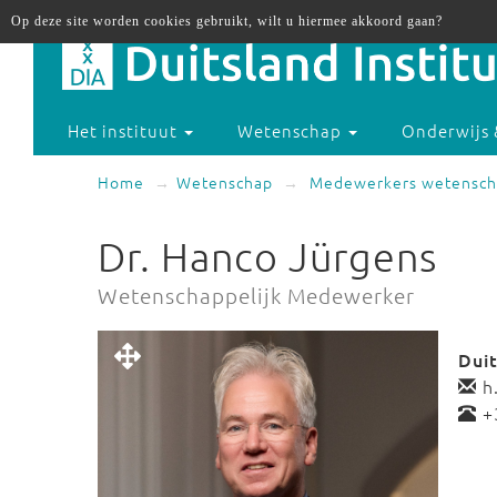
Op deze site worden cookies gebruikt, wilt u hiermee akkoord gaan?
Het instituut
Wetenschap
Onderwijs 
Home
Wetenschap
Medewerkers wetensch
Dr. Hanco Jürgens
Wetenschappelijk Medewerker
Dui
h.
+