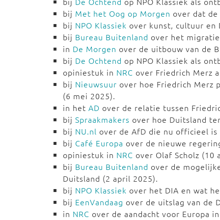
bij
De Ochtend
op NPO Klassiek als ontbi
bij
Met het Oog op Morgen
over dat de 
bij
NPO Klassiek
over kunst, cultuur en 
bij
Bureau Buitenland
over het migratieb
in
De Morgen
over de uitbouw van de 
bij
De Ochtend
op NPO Klassiek als ontb
opiniestuk in
NRC
over Friedrich Merz a
bij
Nieuwsuur
over hoe Friedrich Merz 
(6 mei 2025).
in het
AD
over de relatie tussen Fried
bij
Spraakmakers
over hoe Duitsland ter
bij
NU.nl
over de AfD die nu officieel is
bij
Café Europa
over de nieuwe regering 
opiniestuk in
NRC
over Olaf Scholz (10 a
bij
Bureau Buitenland
over de mogelijke 
Duitsland (2 april 2025).
bij
NPO Klassiek
over het DIA en wat he
bij
EenVandaag
over de uitslag van de D
in
NRC
over de aandacht voor Europa in