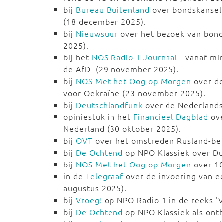
bij
Bureau Buitenland
over bondskanseli
(18 december 2025).
bij
Nieuwsuur
over het bezoek van bonds
2025).
bij het
NOS Radio 1 Journaal
- vanaf mi
de AfD (29 november 2025).
bij
NOS Met het Oog op Morgen
over de
voor Oekraïne (23 november 2025).
bij
Deutschlandfunk
over de Nederlands
opiniestuk in het
Financieel Dagblad
ove
Nederland (30 oktober 2025).
bij
OVT
over het omstreden Rusland-bel
bij
De Ochtend
op NPO Klassiek over Dui
bij
NOS Met het Oog op Morgen
over 10
in de
Telegraaf
over de invoering van een
augustus 2025).
bij
Vroeg!
op NPO Radio 1 in de reeks '
bij
De Ochtend
op NPO Klassiek als ontb