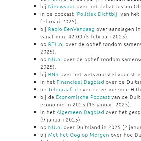
bij
Nieuwsuur
over het debat tussen Ola
in de podcast '
Politiek Dichtbij
' van he
februari 2025).
bij
Radio EenVandaag
over aanslagen in 
vanaf min. 42:00 (5 februari 2025).
op
RTL.nl
over de ophef rondom samenw
2025).
op
NU.nl
over de ophef rondom samenwe
2025).
bij
BNR
over het wetsvoorstel voor stre
in het
Financieel Dagblad
over de Duits
op
Telegraaf.nl
over de vermeende Hitle
bij de
Economische Podcast
van de Duit
economie in 2025 (15 januari 2025).
in het
Algemeen Dagblad
over het gesp
(9 januari 2025).
op
NU.nl
over Duitsland in 2025 (2 janu
bij
Met het Oog op Morgen
over hoe Du