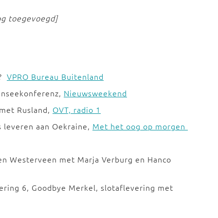
og toegevoegd]
z?
VPRO Bureau Buitenland
annseekonferenz,
Nieuwsweekend
 met Rusland,
OVT, radio 1
s leveren aan Oekraine,
Met het oog op morgen
en Westerveen met Marja Verburg en Hanco
vering 6, Goodbye Merkel, slotaflevering met