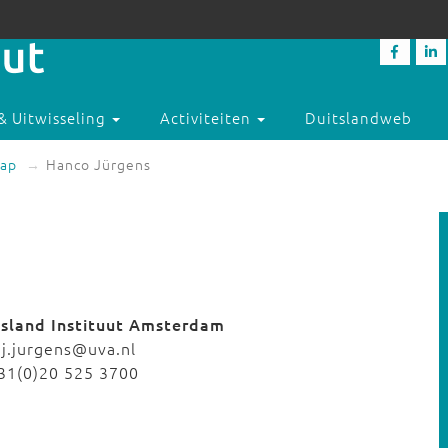
& Uitwisseling
Activiteiten
Duitslandweb
ap
Hanco Jürgens
tsland Instituut Amsterdam
j.jurgens@uva.nl
31(0)20 525 3700