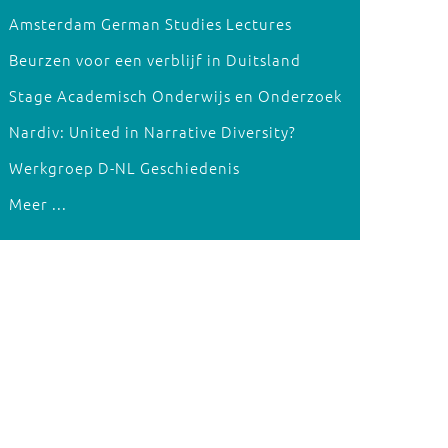
Amsterdam German Studies Lectures
Beurzen voor een verblijf in Duitsland
Stage Academisch Onderwijs en Onderzoek
Nardiv: United in Narrative Diversity?
Werkgroep D-NL Geschiedenis
Meer ...