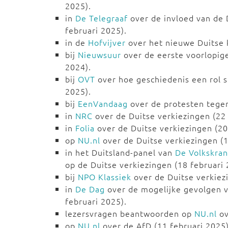
2025).
in
De Telegraaf
over de invloed van de 
februari 2025).
in de
Hofvijver
over het nieuwe Duitse k
bij
Nieuwsuur
over de eerste voorlopige
2024).
bij
OVT
over hoe geschiedenis een rol sp
2025).
bij
EenVandaag
over de protesten tegen
in
NRC
over de Duitse verkiezingen (22 
in
Folia
over de Duitse verkiezingen (20
op
NU.nl
over de Duitse verkiezingen (1
in het Duitsland-panel van
De Volkskran
op de Duitse verkiezingen (18 februari 
bij
NPO Klassiek
over de Duitse verkiezi
in
De Dag
over de mogelijke gevolgen v
februari 2025).
lezersvragen beantwoorden op
NU.nl
ov
op
NU.nl
over de AfD (11 februari 2025)