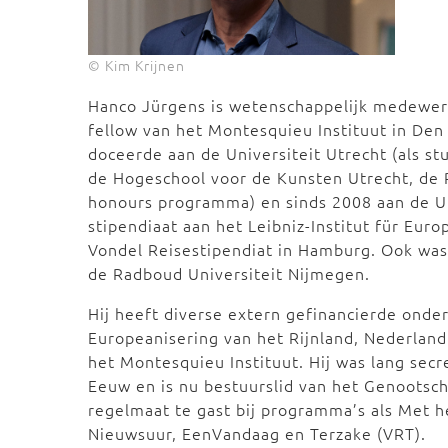
© Kim Krijnen
Hanco Jürgens is wetenschappelijk medewerk
fellow van het Montesquieu Instituut in Den 
doceerde aan de Universiteit Utrecht (als s
de Hogeschool voor de Kunsten Utrecht, de 
honours programma) en sinds 2008 aan de Un
stipendiaat aan het Leibniz-Institut für Eur
Vondel Reisestipendiat in Hamburg. Ook wa
de Radboud Universiteit Nijmegen.
Hij heeft diverse extern gefinancierde onder
Europeanisering van het Rijnland, Nederland 
het Montesquieu Instituut. Hij was lang sec
Eeuw en is nu bestuurslid van het Genootsch
regelmaat te gast bij programma’s als Met 
Nieuwsuur, EenVandaag en Terzake (VRT).