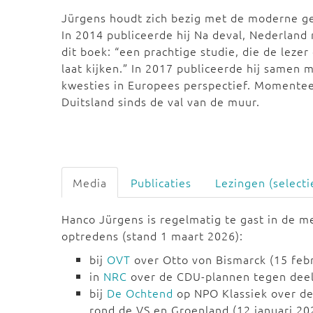
Jürgens houdt zich bezig met de moderne ge
In 2014 publiceerde hij Na deval, Nederland
dit boek: “een prachtige studie, die de leze
laat kijken.” In 2017 publiceerde hij samen 
kwesties in Europees perspectief. Momentee
Duitsland sinds de val van de muur.
Media
Publicaties
Lezingen (selecti
Hanco Jürgens is regelmatig te gast in de me
optredens (stand 1 maart 2026):
bij
OVT
over Otto von Bismarck (15 febr
in
NRC
over de CDU-plannen tegen deelt
bij
De Ochtend
op NPO Klassiek over de
rond de VS en Groenland (12 januari 20