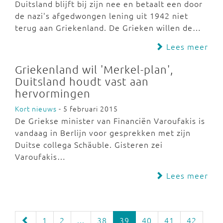
Duitsland blijft bij zijn nee en betaalt een door
de nazi's afgedwongen lening uit 1942 niet
terug aan Griekenland. De Grieken willen de…
Lees meer
Griekenland wil 'Merkel-plan',
Duitsland houdt vast aan
hervormingen
Kort nieuws
- 5 februari 2015
De Griekse minister van Financiën Varoufakis is
vandaag in Berlijn voor gesprekken met zijn
Duitse collega Schäuble. Gisteren zei
Varoufakis…
Lees meer
1
2
...
38
39
40
41
42