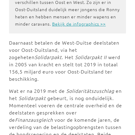
verschillen tussen Oost en West. Zo zijn er in
Oost-Duitsland duidelijk meer jongens die Ronny
heten en hebben mensen er minder wapens en
minder caravans.
Bekijk de infographics >>
Daarnaast betalen de West-Duitse deelstaten
voor Oost-Duitsland, via het
zogeheten
Solidarpakt
. Het
Solidarpakt II
werd
in 2005 van kracht en stelt tot 2019 in totaal
156,5 miljard euro voor Oost-Duitsland ter
beschikking.
Wat er na 2019 met de
Solidaritätszuschlag
en
het
Solidarpakt
gebeurt, is nog onduidelijk.
Momenteel voeren de centrale overheid en de
deelstaten gesprekken over
de
Finanzausgleich
voor de komende jaren, de
verdeling van de belastingopbrengsten tussen
de bondsregering en de deelstaten. Beide