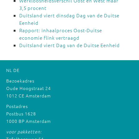
Werkloosheidsverschil Oost en West maar
3,5 procent
Duitsland viert dinsdag Dag van de Duitse
Eenheid
Rapport: inhaalproces Oost-Duitse
economie flink vertraagd
Duitsland viert Dag van de Duitse Eenheid
NL
DE
Bezoekadres
Oude Hoogstraat 24
1012 CE Amsterdam
Postadres
Postbus 1628
1000 BP Amsterdam
voor pakketten:
Tafelbergweg 51