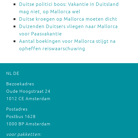
Duitse politici boos: Vakantie in Duitsland
mag niet, op Mallorca wel
Duitse kroegen op Mallorca moeten dicht
Duizenden Duitsers vliegen naar Mallorca
voor Paasvakantie
Aantal boekingen voor Mallorca stijgt na
opheffen reiswaarschuwing
NL
DE
Bezoekadres
Oude Hoogstraat 24
1012 CE Amsterdam
Postadres
Postbus 1628
1000 BP Amsterdam
voor pakketten: