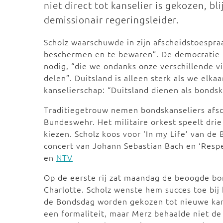
niet direct tot kanselier is gekozen, bl
demissionair regeringsleider.
Scholz waarschuwde in zijn afscheidstoespr
beschermen en te bewaren”. De democratie 
nodig, “die we ondanks onze verschillende vi
delen”. Duitsland is alleen sterk als we elkaa
kanselierschap: “Duitsland dienen als bondska
Traditiegetrouw nemen bondskanseliers afs
Bundeswehr. Het militaire orkest speelt dr
kiezen. Scholz koos voor ‘In my Life’ van de
concert van Johann Sebastian Bach en ‘Respe
en
NTV
Op de eerste rij zat maandag de beoogde bon
Charlotte. Scholz wenste hem succes toe bij 
de Bondsdag worden gekozen tot nieuwe kan
een formaliteit, maar Merz behaalde niet de