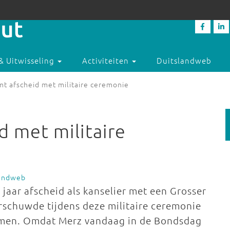
& Uitwisseling
Activiteiten
Duitslandweb
mt afscheid met militaire ceremonie
d met militaire
landweb
jaar afscheid als kanselier met een Grosser
rschuwde tijdens deze militaire ceremonie
ermen. Omdat Merz vandaag in de Bondsdag