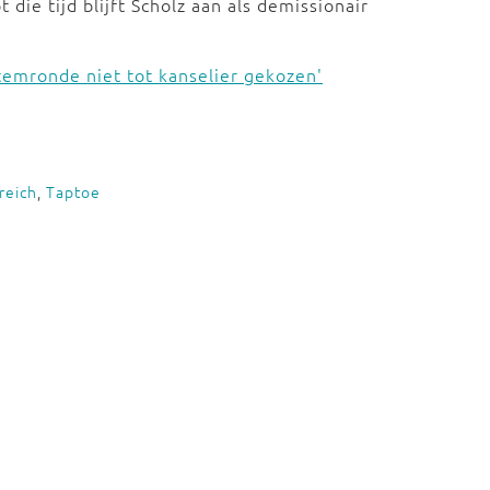
ie tijd blijft Scholz aan als demissionair
temronde niet tot kanselier gekozen'
reich
,
Taptoe