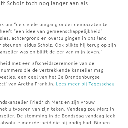
ijft Scholz toch nog langer aan als
aak om “de civiele omgang onder democraten te
heeft “een idee van gemeenschappelijkheid"
sies, achtergrond en overtuigingen in ons land
r steunen, aldus Scholz. Ook blikte hij terug op zijn
nselier was en blijft de eer van mijn leven.”
cheid met een afscheidsceremonie van de
ie nummers die de vertrekkende kanselier mag
 Beatles, een deel van het 2e Brandenburgse
ct’ van Aretha Franklin.
Lees meer bij Tagesschau
dskanselier Friedrich Merz en zijn vrouw
het uitvoeren van zijn taken. Vandaag zou Merz in
selier. De stemming in de Bondsdag vandaag leek
 absolute meerderheid die hij nodig had. Binnen