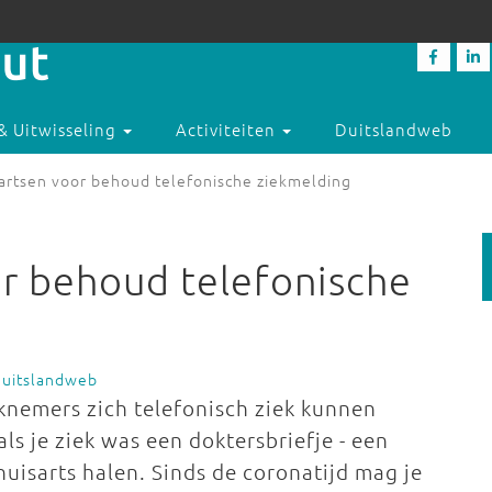
& Uitwisseling
Activiteiten
Duitslandweb
sartsen voor behoud telefonische ziekmelding
or behoud telefonische
Duitslandweb
rknemers zich telefonisch ziek kunnen
als je ziek was een doktersbriefje - een
 huisarts halen. Sinds de coronatijd mag je