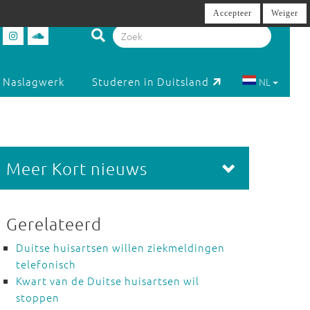
Accepteer
Weiger
Naslagwerk
Studeren in Duitsland
NL
Meer Kort nieuws
Gerelateerd
Duitse huisartsen willen ziekmeldingen
telefonisch
Kwart van de Duitse huisartsen wil
stoppen