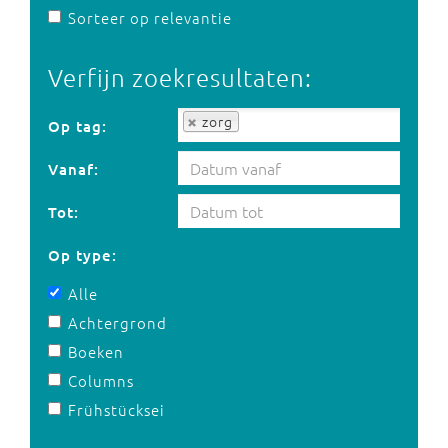
Sorteer op relevantie
Verfijn zoekresultaten:
Op tag:
zorg
Op tag:
Vanaf:
Tot:
Op type:
Alle
Achtergrond
Boeken
Columns
Frühstücksei