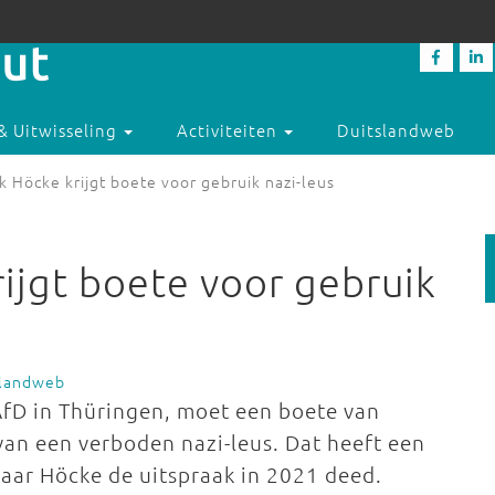
& Uitwisseling
Activiteiten
Duitslandweb
 Höcke krijgt boete voor gebruik nazi-leus
ijgt boete voor gebruik
slandweb
 AfD in Thüringen, moet een boete van
van een verboden nazi-leus. Dat heeft een
aar Höcke de uitspraak in 2021 deed.