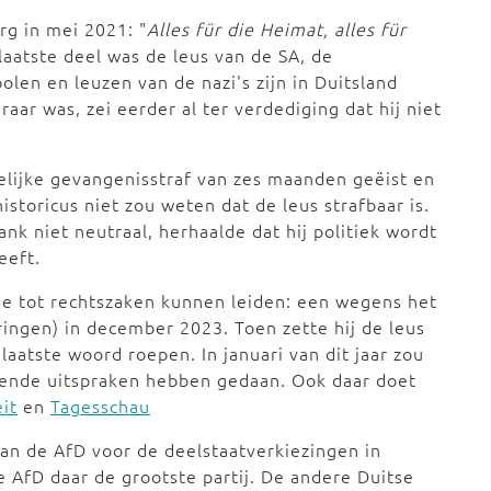
rg in mei 2021: "
Alles für die Heimat, alles für
 laatste deel was de leus van de SA, de
olen en leuzen van de nazi's zijn in Duitsland
aar was, zei eerder al ter verdediging dat hij niet
lijke gevangenisstraf van zes maanden geëist en
toricus niet zou weten dat de leus strafbaar is.
k niet neutraal, herhaalde dat hij politiek wordt
eeft.
e tot rechtszaken kunnen leiden: een wegens het
ringen) in december 2023. Toen zette hij de leus
laatste woord roepen. In januari van dit jaar zou
uiiende uitspraken hebben gedaan. Ook daar doet
it
en
Tagesschau
van de AfD voor de deelstaatverkiezingen in
e AfD daar de grootste partij. De andere Duitse