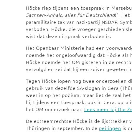
Höcke riep tijdens een toespraak in Mersebu
Sachsen-Anhalt, alles für Deutschland
!". Het
paramilitaire tak van nazi-partij NSDAP. Symb
verboden. Höcke, die vroeger geschiedenisler
wist dat deze uitspraak verboden is.
Het Openbaar Ministerie had een voorwaarde
noemde het ongeloofwaardig dat Höcke als his
Höcke noemde het OM gisteren in de rechtban
vervolgd en zei dat hij een zuiver geweten h
Tegen Höcke lopen nog twee onderzoeken di
gebruik van dezelfde SA-slogan in Gera (Thü
weer in op het podium, maar liet de zaal het 
hij tijdens een toespraak, ook in Gera, opr
het OM onderzoek naar.
Lees meer bij Die Ze
De extreemrechtse Höcke is de lijsttrekker 
Thüringen in september. In de
peilingen
is d