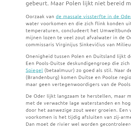
gebeurt. Maar Polen lijkt niet bereid
Oorzaak van
de massale vissterfte in de Oder
water voorkomen en die zich flink konden ui
temperaturen, concludeert het Umweltbundes
mijnen lozen te veel zout afvalwater in de O
commissaris Virginijus Sinkevičius van Milie
Onenigheid tussen Polen en Duitsland lijkt 
Een Pools-Duitse deskundigengroep die zich 
Spiegel
(betaalmuur) zo goed als stil. Naar 
(Brandenburg) komen Duitse en Poolse regio
maar geen vertegenwoordigers van de Pool
De Oder lijkt langzaam te herstellen, maar 
met de verwachte lage waterstanden en hoge
door het aanwezige zout weer groeien. Een 
voorkomen is het tijdig afsluiten van zij-arm
Dan moet de rivier wel worden gecontroleer