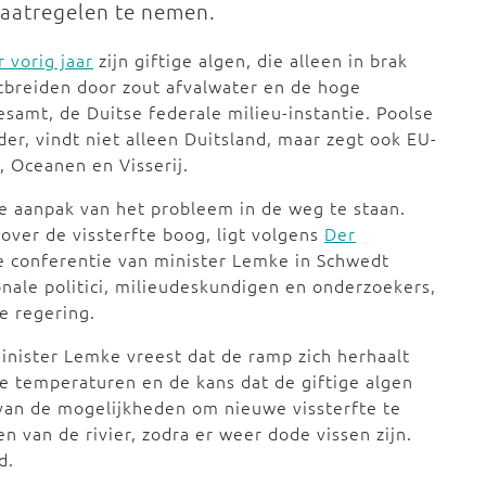
 maatregelen te nemen.
 vorig jaar
zijn giftige algen, die alleen in brak
tbreiden door zout afvalwater en de hoge
amt, de Duitse federale milieu-instantie. Poolse
der, vindt niet alleen Duitsland, maar zegt ook EU-
u, Oceanen en Visserij.
de aanpak van het probleem in de weg te staan.
over de vissterfte boog, ligt volgens
Der
de conferentie van minister Lemke in Schwedt
nale politici, milieudeskundigen en onderzoekers,
se regering.
minister Lemke vreest dat de ramp zich herhaalt
 temperaturen en de kans dat de giftige algen
van de mogelijkheden om nieuwe vissterfte te
en van de rivier, zodra er weer dode vissen zijn.
d.