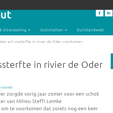
& Uitwisseling
Activiteiten
Duitslandweb
ster wil vissterfte in rivier de Oder voorkomen
ssterfte in rivier de Oder
landweb
Oder zorgde vorig jaar zomer voor een schok
ter van Milieu Steffi Lemke
 om te voorkomen dat zoiets nog een keer