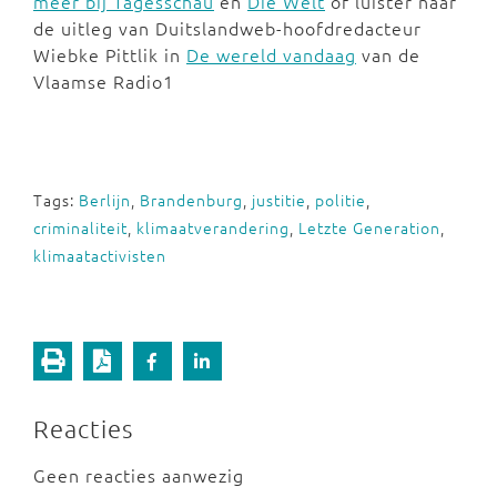
meer bij Tagesschau
en
Die Welt
of luister naar
de uitleg van Duitslandweb-hoofdredacteur
Wiebke Pittlik in
De wereld vandaag
van de
Vlaamse Radio1
Tags:
Berlijn
,
Brandenburg
,
justitie
,
politie
,
criminaliteit
,
klimaatverandering
,
Letzte Generation
,
klimaatactivisten
Reacties
Geen reacties aanwezig