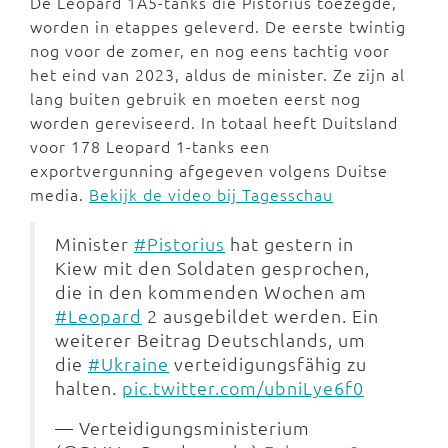
De Leopard 1A5-tanks die Pistorius toezegde,
worden in etappes geleverd. De eerste twintig
nog voor de zomer, en nog eens tachtig voor
het eind van 2023, aldus de minister. Ze zijn al
lang buiten gebruik en moeten eerst nog
worden gereviseerd. In totaal heeft Duitsland
voor 178 Leopard 1-tanks een
exportvergunning afgegeven volgens Duitse
media.
Bekijk de video bij Tagesschau
Minister
#Pistorius
hat gestern in
Kiew mit den Soldaten gesprochen,
die in den kommenden Wochen am
#Leopard
2 ausgebildet werden. Ein
weiterer Beitrag Deutschlands, um
die
#Ukraine
verteidigungsfähig zu
halten.
pic.twitter.com/ubniLye6f0
— Verteidigungsministerium