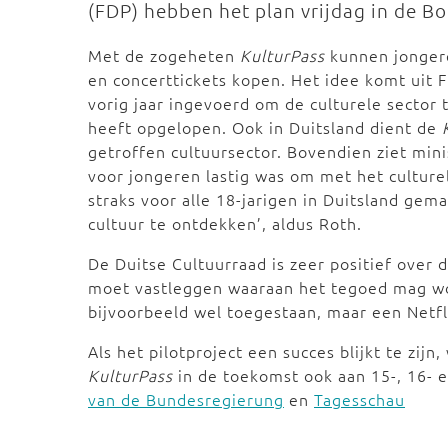
(FDP) hebben het plan vrijdag in de 
Met de zogeheten
KulturPass
kunnen jongere
en concerttickets kopen. Het idee komt uit F
vorig jaar ingevoerd om de culturele sector 
heeft opgelopen. Ook in Duitsland dient de
getroffen cultuursector. Bovendien ziet min
voor jongeren lastig was om met het cultur
straks voor alle 18-jarigen in Duitsland gem
cultuur te ontdekken’, aldus Roth.
De Duitse Cultuurraad is zeer positief over d
moet vastleggen waaraan het tegoed mag wo
bijvoorbeeld wel toegestaan, maar een Netf
Als het pilotproject een succes blijkt te zij
KulturPass
in de toekomst ook aan 15-, 16- 
van de Bundesregierung
en
Tagesschau