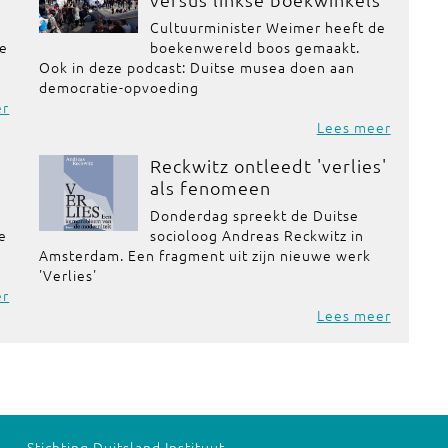
Cultuurminister Weimer heeft de
de
boekenwereld boos gemaakt.
Ook in deze podcast: Duitse musea doen aan
democratie-opvoeding
er
Lees meer
Reckwitz ontleedt 'verlies'
als fenomeen
Donderdag spreekt de Duitse
se
socioloog Andreas Reckwitz in
Amsterdam. Een fragment uit zijn nieuwe werk
'Verlies'
er
Lees meer
Stichting Duitsland Instituut