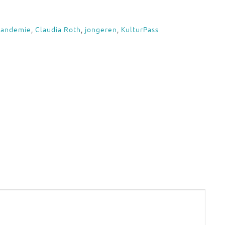
pandemie
,
Claudia Roth
,
jongeren
,
KulturPass