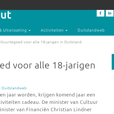
& Uitwisseling
Activiteiten
Duitslandweb
ltuurtegoed voor alle 18-jarigen in Duitsland
d voor alle 18-jarigen
e Duitslandweb
ien jaar worden, krijgen komend jaar een
iviteiten cadeau. De minister van Cultuur
nister van Financiën Christian Lindner