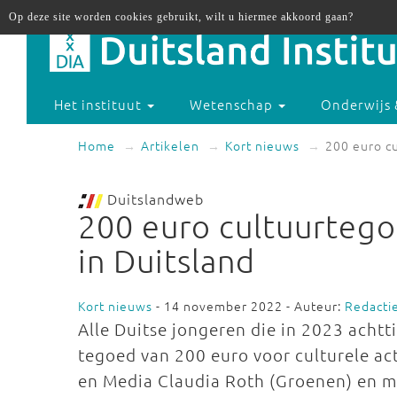
Op deze site worden cookies gebruikt, wilt u hiermee akkoord gaan?
Het instituut
Wetenschap
Onderwijs 
Home
Artikelen
Kort nieuws
200 euro cu
Duitslandweb
200 euro cultuurtegoe
in Duitsland
Kort nieuws
- 14 november 2022 - Auteur:
Redacti
Alle Duitse jongeren die in 2023 achtt
tegoed van 200 euro voor culturele act
en Media Claudia Roth (Groenen) en mi