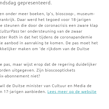
Bondsdag gepresenteerd.
n onder meer boeken, lp’s, bioscoop-, museum-
rankrijk. Daar werd het tegoed voor 18-jarigen
te steunen die door de coronacrisis een zware klap
KulturPass
ter ondersteuning van de zwaar
ister Roth in dat het tijdens de coronapandemie
ele aanbod in aanraking te komen. De pas moet het
akkelijker maken om ‘de rijkdom van de Duitse
e pas, maar wijst erop dat de regering duidelijker
rden uitgegeven. Zijn bioscooptickets
lix-abonnement niet?
n, wil de Duitse minister van Cultuur en Media de
en 17-jarigen aanbieden.
Lees meer op de website