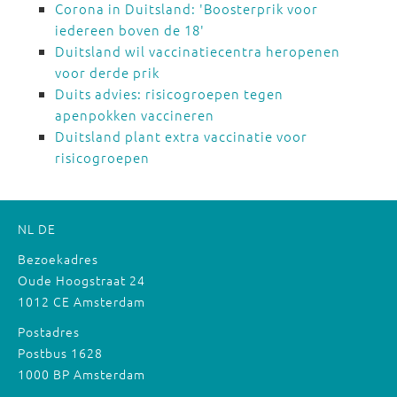
Corona in Duitsland: 'Boosterprik voor
iedereen boven de 18'
Duitsland wil vaccinatiecentra heropenen
voor derde prik
Duits advies: risicogroepen tegen
apenpokken vaccineren
Duitsland plant extra vaccinatie voor
risicogroepen
NL
DE
Bezoekadres
Oude Hoogstraat 24
1012 CE Amsterdam
Postadres
Postbus 1628
1000 BP Amsterdam