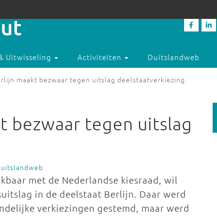
& Uitwisseling
Activiteiten
Duitslandweb
rlijn maakt bezwaar tegen uitslag deelstaatverkiezing
kt bezwaar tegen uitslag
Duitslandweb
ijkbaar met de Nederlandse kiesraad, wil
itslag in de deelstaat Berlijn. Daar werd
andelijke verkiezingen gestemd, maar werd