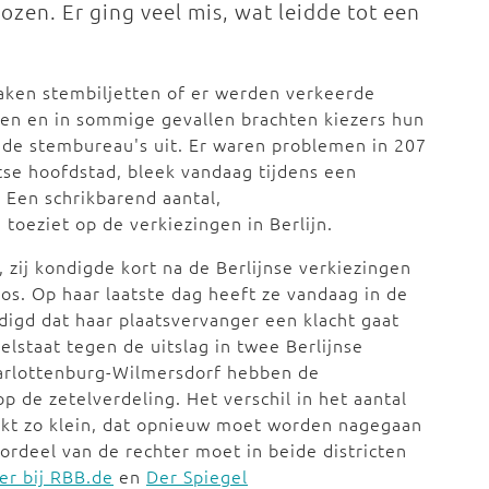
zen. Er ging veel mis, wat leidde tot een
braken stembiljetten of er werden verkeerde
ijen en in sommige gevallen brachten kiezers hun
an de stembureau's uit. Er waren problemen in 207
tse hoofdstad, bleek vandaag tijdens een
 Een schrikbarend aantal,
 toeziet op de verkiezingen in Berlijn.
 zij kondigde kort na de Berlijnse verkiezingen
os. Op haar laatste dag heeft ze vandaag in de
igd dat haar plaatsvervanger een klacht gaat
elstaat tegen de uitslag in twee Berlijnse
harlottenburg-Wilmersdorf hebben de
 de zetelverdeling. Het verschil in het aantal
jkt zo klein, dat opnieuw moet worden nagegaan
oordeel van de rechter moet in beide districten
er bij RBB.de
en
Der Spiegel