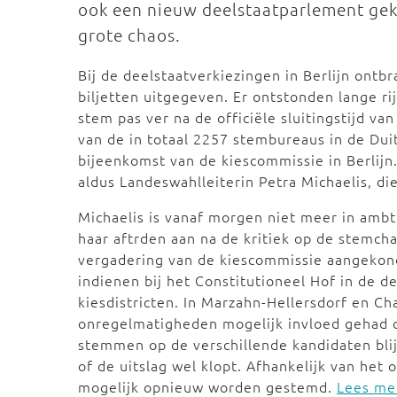
ook een nieuw deelstaatparlement geko
grote chaos.
Bij de deelstaatverkiezingen in Berlijn ont
biljetten uitgegeven. Er ontstonden lange r
stem pas ver na de officiële sluitingstijd v
van de in totaal 2257 stembureaus in de Dui
bijeenkomst van de kiescommissie in Berlijn.
aldus Landeswahlleiterin Petra Michaelis, die
Michaelis is vanaf morgen niet meer in ambt,
haar aftrden aan na de kritiek op de stemcha
vergadering van de kiescommissie aangekond
indienen bij het Constitutioneel Hof in de de
kiesdistricten. In Marzahn-Hellersdorf en C
onregelmatigheden mogelijk invloed gehad op
stemmen op de verschillende kandidaten bli
of de uitslag wel klopt. Afhankelijk van het 
mogelijk opnieuw worden gestemd.
Lees me