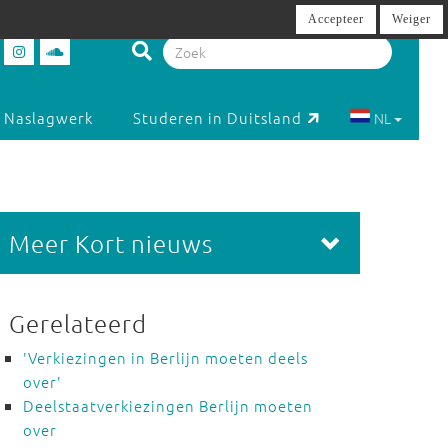
Accepteer
Weiger
Naslagwerk
Studeren in Duitsland
NL
Meer Kort nieuws
Gerelateerd
'Verkiezingen in Berlijn moeten deels
over'
Deelstaatverkiezingen Berlijn moeten
over