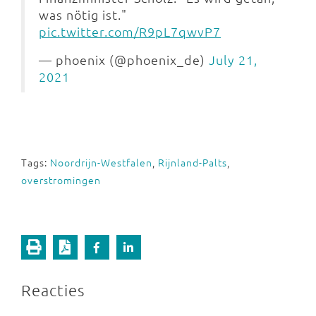
was nötig ist."
pic.twitter.com/R9pL7qwvP7
— phoenix (@phoenix_de)
July 21,
2021
Tags:
Noordrijn-Westfalen
,
Rijnland-Palts
,
overstromingen
Reacties