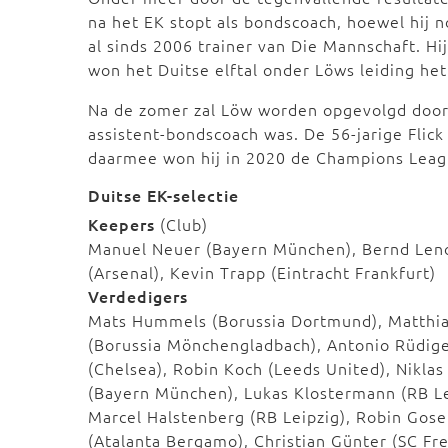
na het EK stopt als bondscoach, hoewel hij n
al sinds 2006 trainer van Die Mannschaft. Hi
won het Duitse elftal onder Löws leiding het
Na de zomer zal Löw worden opgevolgd door 
assistent-bondscoach was. De 56-jarige Flic
daarmee won hij in 2020 de Champions Leag
Duitse EK-selectie
Keepers
(Club)
Manuel Neuer (Bayern München), Bernd Len
(Arsenal), Kevin Trapp (Eintracht Frankfurt)
Verdedigers
Mats Hummels (Borussia Dortmund), Matthia
(Borussia Mönchengladbach), Antonio Rüdig
(Chelsea), Robin Koch (Leeds United), Niklas
(Bayern München), Lukas Klostermann (RB Le
Marcel Halstenberg (RB Leipzig), Robin Gos
(Atalanta Bergamo), Christian Günter (SC Fre