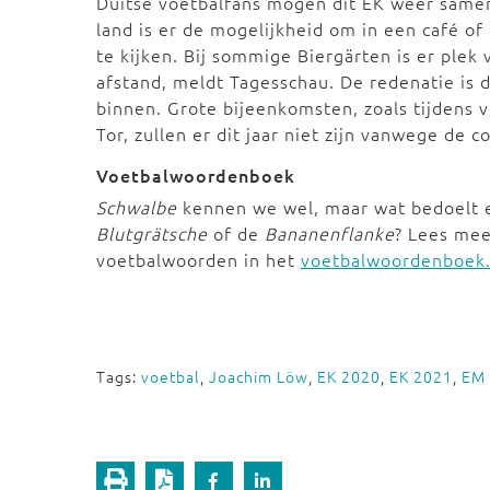
Duitse voetbalfans mogen dit EK weer samen
land is er de mogelijkheid om in een café of
te kijken. Bij sommige Biergärten is er ple
afstand, meldt Tagesschau. De redenatie is
binnen. Grote bijeenkomsten, zoals tijdens
Tor, zullen er dit jaar niet zijn vanwege de 
Voetbalwoordenboek
Schwalbe
kennen we wel, maar wat bedoelt e
Blutgrätsche
of de
Bananenflanke
? Lees me
voetbalwoorden in het
voetbalwoordenboek
Tags:
voetbal
,
Joachim Löw
,
EK 2020
,
EK 2021
,
EM