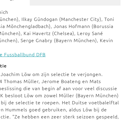
mich
nchen), Ilkay Gündogan (Manchester City), Toni
ssia Mönchengladbach), Jonas Hofmann (Borussia
nchen), Kai Havertz (Chelsea), Leroy Sané
ünchen), Serge Gnabry (Bayern München), Kevin
he Fussballbund DFB
tie
Joachim Löw om zijn selectie te verjongen.
4 Thomas Müller, Jerome Boateng en Mats
slissing die van begin af aan voor veel discussie
 EK besloot Löw om zowel Müller (Bayern München)
ij de selectie te roepen. Het Duitse voetbalelftal
r en Hummels goed gebruiken, aldus Löw bij de
ctie. "Ze hebben een zeer sterk seizoen gespeeld,