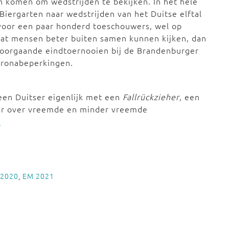
 komen om wedstrijden te bekijken. In het hele
 Biergarten naar wedstrijden van het Duitse elftal
k voor een paar honderd toeschouwers, wel op
 dat mensen beter buiten samen kunnen kijken, dan
 voorgaande eindtoernooien bij de Brandenburger
coronabeperkingen.
en Duitser eigenlijk met een
Fallrückzieher
, een
er over vreemde en minder vreemde
.
 2020
,
EM 2021