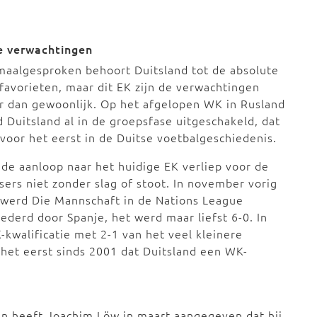
e verwachtingen
aalgesproken behoort Duitsland tot de absolute
lfavorieten, maar dit EK zijn de verwachtingen
r dan gewoonlijk. Op het afgelopen WK in Rusland
 Duitsland al in de groepsfase uitgeschakeld, dat
voor het eerst in de Duitse voetbalgeschiedenis.
de aanloop naar het huidige EK verliep voor de
sers niet zonder slag of stoot. In november vorig
 werd Die Mannschaft in de Nations League
ederd door Spanje, het werd maar liefst 6-0. In
-kwalificatie met 2-1 van het veel kleinere
het eerst sinds 2001 dat Duitsland een WK-
n heeft Joachim Löw in maart aangegeven dat hij