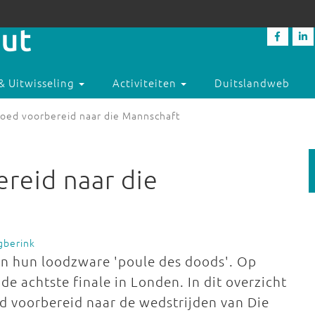
& Uitwisseling
Activiteiten
Duitslandweb
 goed voorbereid naar die Mannschaft
ereid naar die
gberink
 in hun loodzware 'poule des doods'. Op
de achtste finale in Londen. In dit overzicht
ed voorbereid naar de wedstrijden van Die