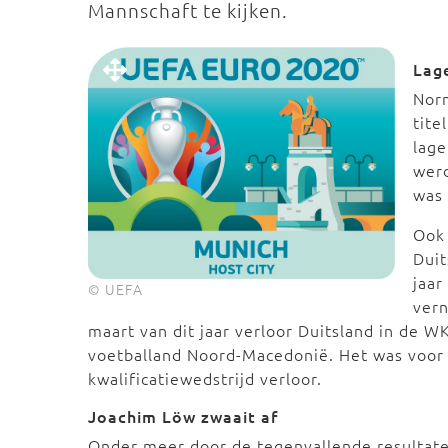
Mannschaft te kijken.
Lag
Norm
tite
lage
werd
was 
Ook 
Duit
jaar
© UEFA
vern
maart van dit jaar verloor Duitsland in de WK
voetballand Noord-Macedonië. Het was voor 
kwalificatiewedstrijd verloor.
Joachim Löw zwaait af
Onder meer door de tegenvallende resultate