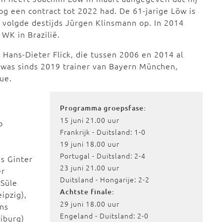
og een contract tot 2022 had. De 61-jarige Löw is
j volgde destijds Jürgen Klinsmann op. In 2014
 WK in Brazilië.
Hans-Dieter Flick, die tussen 2006 en 2014 al
k was sinds 2019 trainer van Bayern München,
ue.
Programma groepsfase:
15 juni 21.00 uur
o
Frankrijk - Duitsland: 1-0
19 juni 18.00 uur
Portugal - Duitsland: 2-4
s Ginter
23 juni 21.00 uur
er
Duitsland - Hongarije: 2-2
 Süle
Achtste finale:
ipzig),
29 juni 18.00 uur
ens
Engeland - Duitsland: 2-0
iburg)