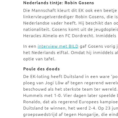
Nederlands tintje: Robin Gosens
Die Mannschaft kleurt dit EK ook een beetje 
linkervleugelverdediger Robin Gosens, die 
Nederlandse vader heeft. Hij beschikt dan o
nationaliteit. Gosens komt uit de jeugdople
Heracles Almelo en FC Dordrecht. Inmiddels 
In een
interview met BILD
gaf Gosens vorig 
het Nederlands elftal. Omdat hij inmiddels a
optie van tafel.
Poule des doods
De EK-loting heeft Duitsland in een ware ‘po
ploeg van Jogi Löw af tegen regerend were
beschouwd als het sterkste team ter wereld.
Hummels met 1-0. Vier dagen later speelde D
Ronaldo, dat als regerend Europees kampioen
Duitsland te winnen, het werd 2-4. Op 23 ju
groepswedstrijd af tegen Hongarije, die eind