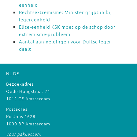
eenheid
Rechtsextremisme: Minister grijpt in bij
legereenheid
Elite-eenheid KSK moet op de schop door
extremisme-probleem
Aantal aanmeldingen voor Duitse leger
daalt
NL
DE
Bezoekadres
Oude Hoogstraat 24
1012 CE Amsterdam
Postadres
Postbus 1628
1000 BP Amsterdam
voor pakketten: