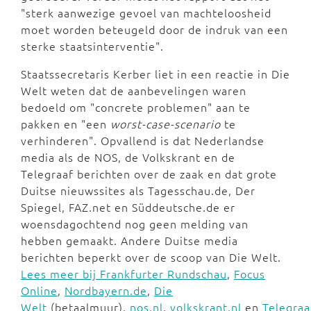
"sterk aanwezige gevoel van machteloosheid
moet worden beteugeld door de indruk van een
sterke staatsinterventie".
Staatssecretaris Kerber liet in een reactie in Die
Welt weten dat de aanbevelingen waren
bedoeld om "concrete problemen" aan te
pakken en "een
worst-case-scenario
te
verhinderen". Opvallend is dat Nederlandse
media als de NOS, de Volkskrant en de
Telegraaf berichten over de zaak en dat grote
Duitse nieuwssites als Tagesschau.de, Der
Spiegel, FAZ.net en Süddeutsche.de er
woensdagochtend nog geen melding van
hebben gemaakt. Andere Duitse media
berichten beperkt over de scoop van Die Welt.
Lees meer bij Frankfurter Rundschau
,
Focus
Online
,
Nordbayern.de
,
Die
Welt
(betaalmuur),
nos.nl
,
volkskrant.nl
en
Telegraa