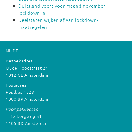
Duitsland voert voor maand november
lockdown in
Deelstaten wijken af van lockdown-
maatregelen
NL
DE
Bezoekadres
Oude Hoogstraat 24
1012 CE Amsterdam
Postadres
Postbus 1628
1000 BP Amsterdam
voor pakketten:
Tafelbergweg 51
1105 BD Amsterdam