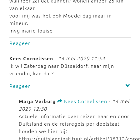
wanneer zal dat kunnen? wonen amper 25 km
van elkaar
voor mij was het ook Moederdag maar in
mineur.
mvg marie-louise
Reageer
Kees Cornelissen
-
14 mei 2020 11:54
Ik wil Zaterdag naar Düsseldorf, naar mijn
vriendin, kan dat?
Reageer
Marja Verburg
Kees Cornelissen
-
14 mei
2020 12:30
Actuele informatie over reizen naar en door
Duitsland en de reisregels per deelstaat
houden we hier bij:
https://duitslandinstituut.nl/artikel/36312/coro