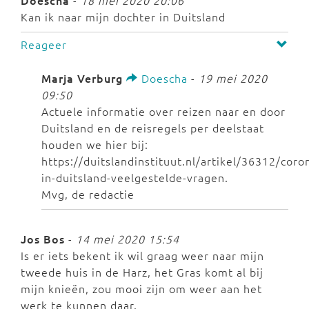
Doescha
-
18 mei 2020 20:06
Kan ik naar mijn dochter in Duitsland
Reageer
Marja Verburg
Doescha
-
19 mei 2020
09:50
Actuele informatie over reizen naar en door
Duitsland en de reisregels per deelstaat
houden we hier bij:
https://duitslandinstituut.nl/artikel/36312/coro
in-duitsland-veelgestelde-vragen.
Mvg, de redactie
Jos Bos
-
14 mei 2020 15:54
Is er iets bekent ik wil graag weer naar mijn
tweede huis in de Harz, het Gras komt al bij
mijn knieën, zou mooi zijn om weer aan het
werk te kunnen daar.