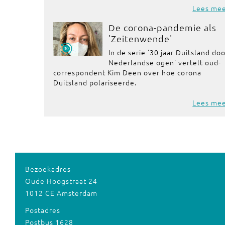
Lees me
De corona-pandemie als
'Zeitenwende'
In de serie '30 jaar Duitsland do
Nederlandse ogen' vertelt oud-
correspondent Kim Deen over hoe corona
Duitsland polariseerde.
Lees me
Bezoekadres
Oude Hoogstraat 24
1012 CE Amsterdam
Postadres
Postbus 1628