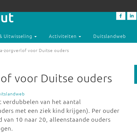
& Uitwisseling
Activiteiten
Duitslandweb
a-zorgverlof voor Duitse ouders
of voor Duitse ouders
uitslandweb
 verdubbelen van het aantal
ders met een ziek kind krijgen). Per ouder
d van 10 naar 20, alleenstaande ouders
agen.