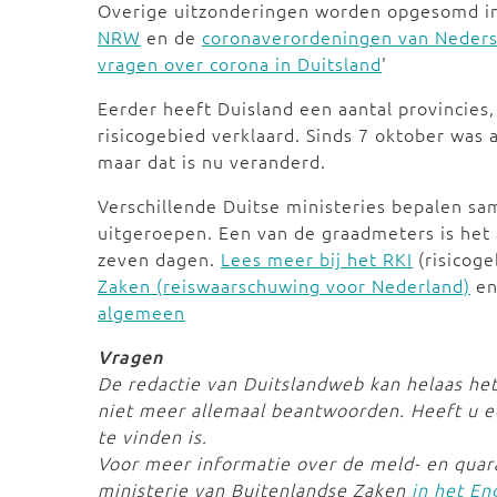
Overige uitzonderingen worden opgesomd i
NRW
en de
coronaverordeningen van Neder
vragen over corona in Duitsland
'
Eerder heeft Duisland een aantal provincies,
risicogebied verklaard. Sinds 7 oktober was 
maar dat is nu veranderd.
Verschillende Duitse ministeries bepalen s
uitgeroepen. Een van de graadmeters is het
zeven dagen.
Lees meer bij het RKI
(risicog
Zaken (reiswaarschuwing voor Nederland)
en
algemeen
Vragen
De redactie van Duitslandweb kan helaas het
niet meer allemaal beantwoorden. Heeft u ee
te vinden is.
Voor meer informatie over de meld- en quara
ministerie van Buitenlandse Zaken
in het En