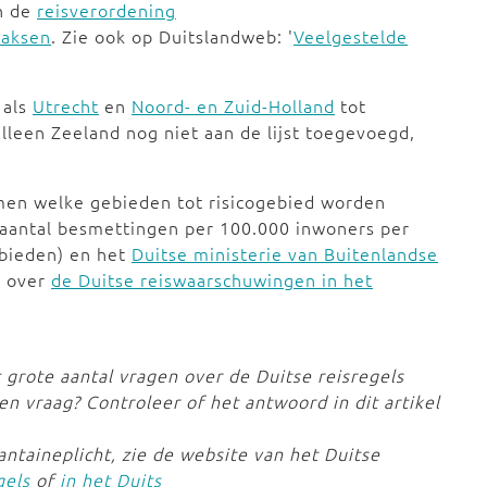
n de
reisverordening
saksen
. Zie ook op Duitslandweb: '
Veelgestelde
 als
Utrecht
en
Noord- en Zuid-Holland
tot
alleen Zeeland nog niet aan de lijst toegevoegd,
amen welke gebieden tot risicogebied worden
 aantal besmettingen per 100.000 inwoners per
ebieden) en het
Duitse ministerie van Buitenlandse
 over
de Duitse reiswaarschuwingen in het
 grote aantal vragen over de Duitse reisregels
n vraag? Controleer of het antwoord in dit artikel
ntaineplicht, zie de website van het Duitse
gels
of
in het Duits