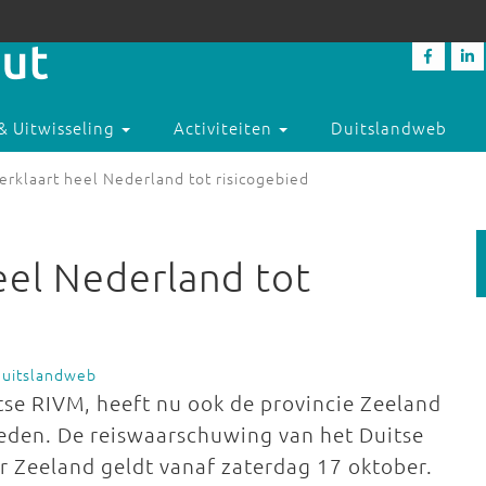
& Uitwisseling
Activiteiten
Duitslandweb
erklaart heel Nederland tot risicogebied
eel Nederland tot
Duitslandweb
itse RIVM, heeft nu ook de provincie Zeeland
ieden. De reiswaarschuwing van het Duitse
r Zeeland geldt vanaf zaterdag 17 oktober.