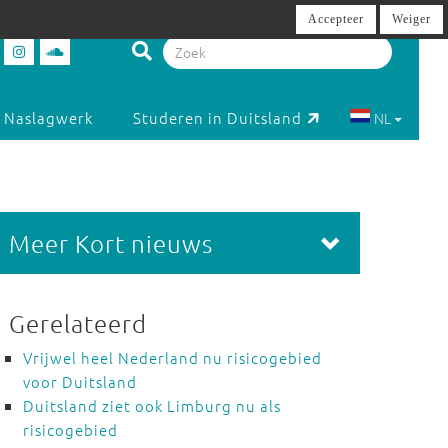
Accepteer
Weiger
Naslagwerk
Studeren in Duitsland
NL
Meer Kort nieuws
Gerelateerd
Vrijwel heel Nederland nu risicogebied
voor Duitsland
Duitsland ziet ook Limburg nu als
risicogebied