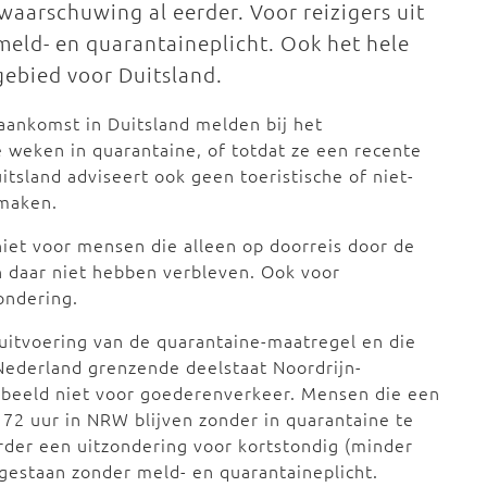
waarschuwing al eerder. Voor reizigers uit
meld- en quarantaineplicht. Ook het hele
gebied voor Duitsland.
 aankomst in Duitsland melden bij het
 weken in quarantaine, of totdat ze een recente
tsland adviseert ook geen toeristische of niet-
 maken.
niet voor mensen die alleen op doorreis door de
n daar niet hebben verbleven. Ook voor
zondering.
 uitvoering van de quarantaine-maatregel en die
 Nederland grenzende deelstaat Noordrijn-
orbeeld niet voor goederenverkeer. Mensen die een
72 uur in NRW blijven zonder in quarantaine te
er een uitzondering voor kortstondig (minder
egestaan zonder meld- en quarantaineplicht.