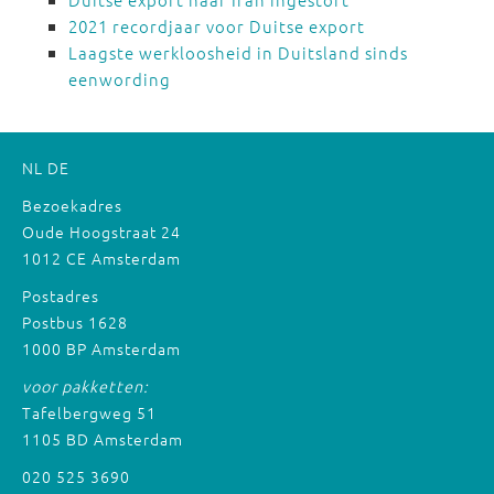
2021 recordjaar voor Duitse export
Laagste werkloosheid in Duitsland sinds
eenwording
NL
DE
Bezoekadres
Oude Hoogstraat 24
1012 CE Amsterdam
Postadres
Postbus 1628
1000 BP Amsterdam
voor pakketten:
Tafelbergweg 51
1105 BD Amsterdam
020 525 3690