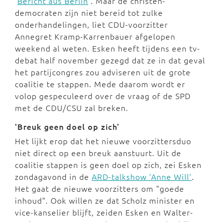
'
Bericht aus Berlin
'. Maar de christen-
democraten zijn niet bereid tot zulke
onderhandelingen, liet CDU-voorzitter
Annegret Kramp-Karrenbauer afgelopen
weekend al weten. Esken heeft tijdens een tv-
debat half november gezegd dat ze in dat geval
het partijcongres zou adviseren uit de grote
coalitie te stappen. Mede daarom wordt er
volop gespeculeerd over de vraag of de SPD
met de CDU/CSU zal breken.
'Breuk geen doel op zich'
Het lijkt erop dat het nieuwe voorzittersduo
niet direct op een breuk aanstuurt. Uit de
coalitie stappen is geen doel op zich, zei Esken
zondagavond in de
ARD-talkshow 'Anne Will'
.
Het gaat de nieuwe voorzitters om "goede
inhoud". Ook willen ze dat Scholz minister en
vice-kanselier blijft, zeiden Esken en Walter-