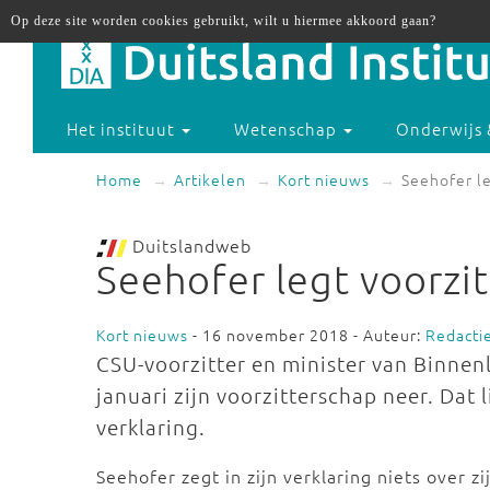
Op deze site worden cookies gebruikt, wilt u hiermee akkoord gaan?
Het instituut
Wetenschap
Onderwijs 
Home
Artikelen
Kort nieuws
Seehofer le
Duitslandweb
Seehofer legt voorzit
Kort nieuws
- 16 november 2018 - Auteur:
Redacti
CSU-voorzitter en minister van Binnen
januari zijn voorzitterschap neer. Dat l
verklaring.
Seehofer zegt in zijn verklaring niets over z