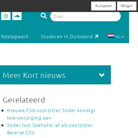
Accepteer
Weiger
Naslagwerk
Studeren in Duitsland
NL
Meer Kort nieuws
Gerelateerd
Nieuwe CSU-voorzitter Söder kondigt
koerswijziging aan
Söder lost Seehofer af als voorzitter
Beierse CSU