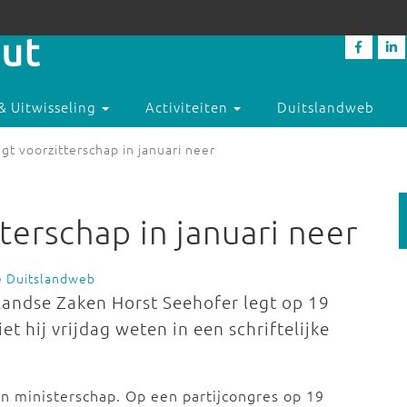
& Uitwisseling
Activiteiten
Duitslandweb
gt voorzitterschap in januari neer
terschap in januari neer
e Duitslandweb
landse Zaken Horst Seehofer legt op 19
iet hij vrijdag weten in een schriftelijke
ijn ministerschap. Op een partijcongres op 19