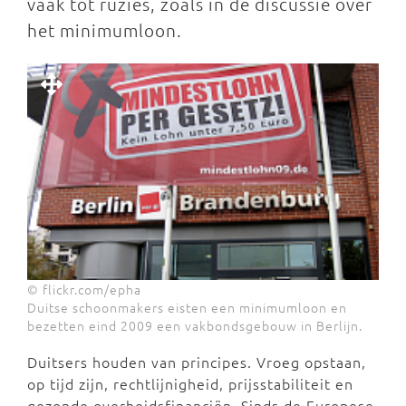
vaak tot ruzies, zoals in de discussie over
het minimumloon.
© flickr.com/epha
Duitse schoonmakers eisten een minimumloon en
bezetten eind 2009 een vakbondsgebouw in Berlijn.
Duitsers houden van principes. Vroeg opstaan,
op tijd zijn, rechtlijnigheid, prijsstabiliteit en
gezonde overheidsfinanciën. Sinds de Europese