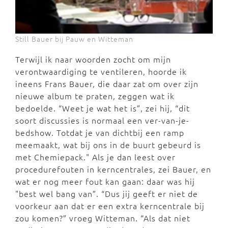
Still Bauer bij Pauw en Witteman
Terwijl ik naar woorden zocht om mijn
verontwaardiging te ventileren, hoorde ik
ineens Frans Bauer, die daar zat om over zijn
nieuwe album te praten, zeggen wat ik
bedoelde. “Weet je wat het is”, zei hij, “dit
soort discussies is normaal een ver-van-je-
bedshow. Totdat je van dichtbij een ramp
meemaakt, wat bij ons in de buurt gebeurd is
met Chemiepack." Als je dan leest over
procedurefouten in kerncentrales, zei Bauer, en
wat er nog meer fout kan gaan: daar was hij
"best wel bang van”. “Dus jij geeft er niet de
voorkeur aan dat er een extra kerncentrale bij
zou komen?” vroeg Witteman. “Als dat niet